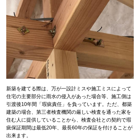
新築を建てる際は、万が一設計ミスや施工ミスによって
住宅の主要部分に雨水の侵入があった場合等、施工側は
引渡後10年間「瑕疵責任」を負っています。
ただ、都築
建築の場合、第三者検査機関の厳しい検査を通った家を
住む人に提供していることから、検査会社との契約で瑕
疵保証期間は最低20年、最長60年の保証を付けることが
出来ます。