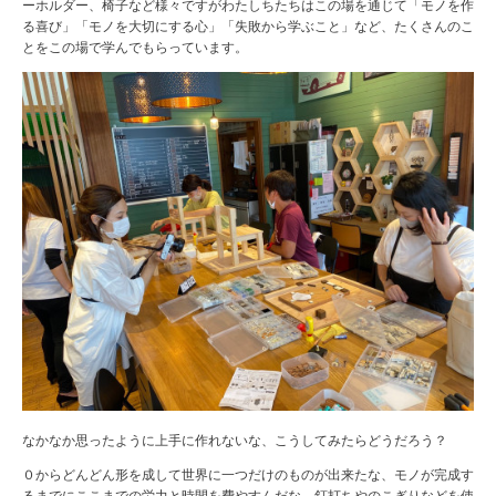
ーホルダー、椅子など様々ですがわたしちたちはこの場を通じて「モノを作
る喜び」「モノを大切にする心」「失敗から学ぶこと」など、たくさんのこ
とをこの場で学んでもらっています。
なかなか思ったように上手に作れないな、こうしてみたらどうだろう？
０からどんどん形を成して世界に一つだけのものが出来たな、モノが完成す
るまでにここまでの労力と時間を費やすんだな。釘打ちやのこぎりなどを使