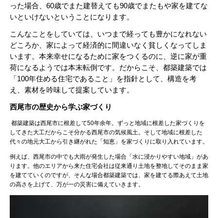
った場合、
60
歳でまた建替えても
90
歳でまたもや家を建てな
いといけないということになります。
こんなことをしていては、いつまで経っても豊かになれない
どころか、家によって
経済的に間違いなく貧しくなってしま
います。
本来幸せになるために家をつくるのに、逆に家が重
荷になるようでは本末転倒です。
だからこそ、都築建築では
「
100
年住める住宅であること」を指針として、
構造を考
え、素材を吟味して提案しています。
西尾市の歴史から学ぶ家づくり
都築建築は西尾市に根差して50年余年。ずっと地域に根差した家づくりを
してきた大工だからこそ分かる西尾市の気候風土。そして地域に根差した
代々の地元大工から引き継がれた「知恵」を家づくりに取り入れています。
例えば、西尾市の中でも大雨が発生した場合「水に浸かりやすい地域」があ
ります。他のエリアから来た住宅会社は従来通り土地を整地してそのまま家
を建てていくのですが、そんな場合都築建築では、家を建てる際あえて土地
の高さを上げて、万が一の災害に備えていきます。