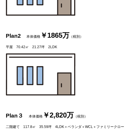
￥
1865
万
Plan2
本体価格
（税別）
平屋
70.42
㎡
21.27
坪
2LDK
￥
2,820
万
Plan
３
本体価格
（税別）
二階建て
117.8
㎡
35.59
坪
4LDK
＋ベランダ＋
WCL
＋ファミリークロー