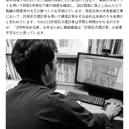
長年現場で培われてきた知識や技術だけに頼るのではなく、最新の専用ソフ
トを用いて鉄筋1本単位で家の強度を確認し、設計図面に落とし込んだ上で
熟練の西尾市の大工が家づくりを手掛けています。現在日本の木造新築工事
において、許容応力度計算を用いて構造計算をする会社は全体の５％未満だ
と言われています。それだけ許容応力度計算は手間と時間がかかるのです
が、「100年住める家」を作るために都築建築は「許容応力度計算」が必要
不可欠だと思っています。