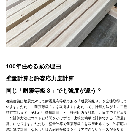
100年住める家の理由
壁量計算と許容応力度計算
同じ「耐震等級３」でも強度が違う？
都築建築は地震に対して耐震最高等級である「耐震等級３」を全棟取得して
います。ただ、「耐震等級３」を取得するにあたって、計算方法が主に二種
類存在します。それが「壁量計算」と「許容応力度計算」。日本でポピュラ
ーな計算方法はコストと時間をかけずに、比較的簡単に計算できる「壁量計
算」になります。ただし、壁量計算で耐震等級３を取得出来ても、許容応力
度計算で計算しなおした場合耐震等級３をクリアできないケースがありま