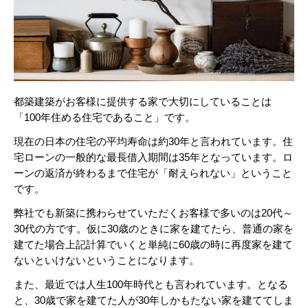
都築建築がお客様に提供する家で大切にしていることは
「
100
年住める住宅であること」です。
現在の日本の住宅の平均寿命は約
30
年と言われています。
住
宅ローンの一般的な最長借入期間は
35
年となっています。
ロ
ーンの返済が終わるまで住宅が「耐えられない」ということ
です。
弊社でも新築に携わらせていただくお客様で多いのは
20
代～
30
代の方です。
仮に
30
歳のときに家を建てたら、普通の家を
建てた場合上記計算でいくと
単純に
60
歳の時に再度家を建て
ないといけないということになります。
また、最近では人生
100
年時代とも言われています。
となる
と、
30
歳で家を建てた人が
30
年しかもたない家を建ててしま