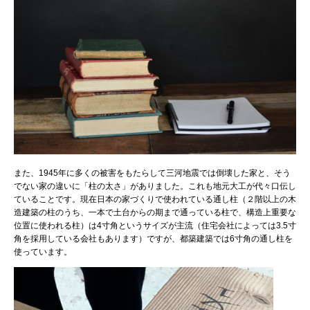
また、1945年に多くの被害をもたらして三河地震では倒壊した家と、そう
でない家の違いに「柱の太さ」がありました。これも地元大工が代々口伝し
ていることです。現在日本の家づくりで使われている通し柱（２階以上の木
造建築の柱のうち、一本で土台からの期まで通っている柱で、構造上重要な
位置に使われる柱）は4寸角というサイズが主流（住宅会社によっては3.5寸
角を採用している会社もあります）ですが、都築建築では6寸角の通し柱を
使っています。