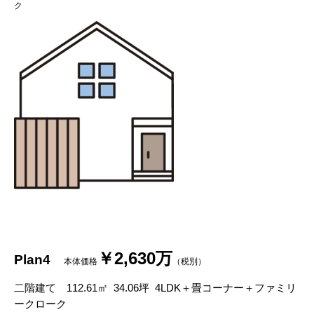
ク
￥
2,630
万
Plan4
本体価格
（税別）
二階建て
112.61
㎡
34.06
坪
4LDK
＋畳コーナー＋ファミリ
ークローク