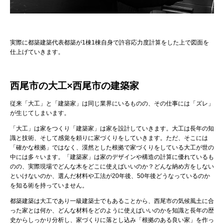
実際に都築建築代表都築が1棟1棟自身で許容応力度計算をした上で図面を
仕上げていきます。
西尾市の大工×西尾市の建築家
従来「大工」と「建築家」は同じ業界にいるものの、その仕事には「ズレ」
が生じてしまいます。
「大工」は家をつくり「建築家」は家を設計していきます。大工は長年の知
識と技術、そして感覚を頼りに家づくりをしていきます。ただ、そこには
「確かな根拠」ではなく、漠然とした根拠で家づくりをしている大工が世の
中には多々います。「建築家」は家のデザインや構造の計算に優れているも
のの、実際現場でどんな木をどこに使えばいいのか？どんな納め方をしない
といけないのか、選んだ材料や工法が20年後、50年後どうなっているのか
を知る術を持っていません。
都築建築は大工であり一級建築士でもあることから、西尾市の気候風土に合
った家とは何か、どんな材料をどのように使えばいいのかを知識と長年の歴
史からしっかり分析し、家づくりに落とし込み「根拠のある良い家」を作っ