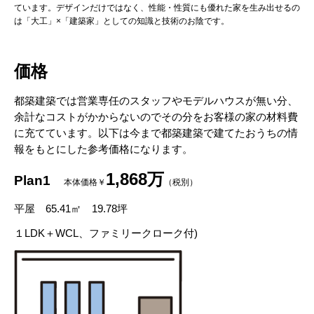
ています。デザインだけではなく、性能・性質にも優れた家を生み出せるの
は「大工」×「建築家」としての知識と技術のお陰です。
価格
都築建築では営業専任のスタッフやモデルハウスが無い分、
余計なコストがかからないのでその分をお客様の家の材料費
に充てています。以下は今まで都築建築で建てたおうちの情
報をもとにした参考価格になります。
1,868
万
Plan1
本体価格￥
（税別）
平屋
65.41
㎡
19.78
坪
１
LDK
＋
WCL
、ファミリークローク付
)