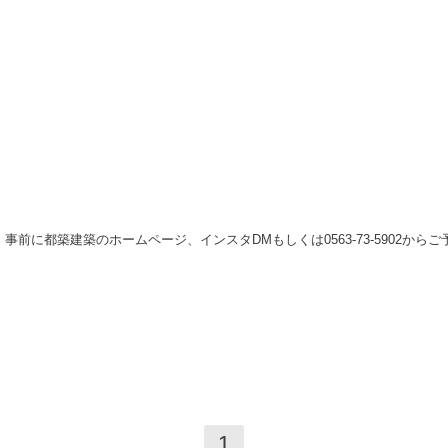
。
事前に都築建築のホームページ、インスタ
DM
もしくは
0563-73-5902
からご
1