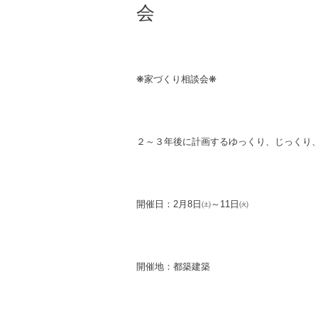
会
❋
家づくり相談会
❋
２～３年後に計画するゆっくり、
じっくり
開催日：
2
月
8
日㈯～
11
日㈫
開催地：都築建築