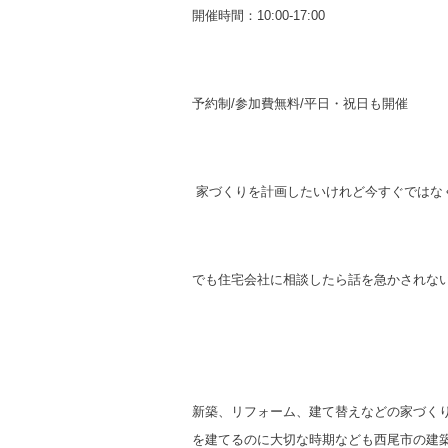
開催時間：
10:00
‐
17:00
予約制
/
参加費無料
/
平日・祝日も開催
家づくりを計画したいけれど
今すぐではな
でも住宅会社に相談したら話を
急かされな
新築、リフォーム、建て替えなどの
家づく
を建てるのに
大切な時期なども西尾市の建