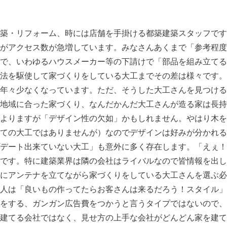
築・リフォーム、時には店舗を手掛ける都築建築スタッフです
がアクセス数が急増しています。みなさんあくまで「参考程度
で、いわゆるハウスメーカー等の下請けで「部品を組み立てる
法を駆使して家づくりをしている大工までその差は様々です。
年々少なくなっています。ただ、そうした大工さんを見つける
地域に合った家づくり、なんだかんだ大工さんが造る家は長持
よりますが「デザイン性の欠如」かもしれません。やはり木を
ての大工ではありませんが）なのでデザインは好みが分かれる
デート出来ていない大工」も意外に多く存在します。「えぇ！
です。特に建築業界は隣の会社はライバルなので皆情報を出し
にアンテナを立てながら家づくりをしている大工さんを選ぶ必
人は「良いもの作ってたらお客さんは来るだろう！スタイル」
をする、ガンガン広告費をつかうと言うタイプではないので、
建てる会社ではなく、見せ方の上手な会社がどんどん家を建て